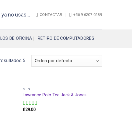
 ya no usas...
CONTACTAR
+56 9 6207 0289
LOS DE OFICINA
RETIRO DE COMPUTADORES
resultados 5
MEN
Lawrance Polo Tee Jack & Jones
£
29.00
Valorado
en
4.50
de
5