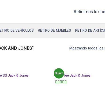
Retiramos lo que
ETIRO DE VEHÍCULOS
RETIRO DE MUEBLES
RETIRO DE ARTÍCU
ACK AND JONES”
Mostrando todos los 
AGOTADO
MEN
Nuevo
ee SS Jack & Jones
Land Tee Jack & Jones
o
Valorado
en
4.00
de 5