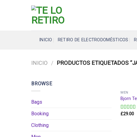
Skip
to
content
INICIO
RETIRO DE ELECTRODOMÉSTICOS
R
INICIO
/
PRODUCTOS ETIQUETADOS “J
BROWSE
MEN
Bjorn T
Bags
Booking
£
29.00
Valorad
en
3.50
de 5
Clothing
Men