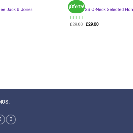
MEN
¡Oferta!
Tee Jack & Jones
Wicked SS O-Neck Selected H
£
29.00
£
29.00
Valorado
en
4.00
de 5
NOS: