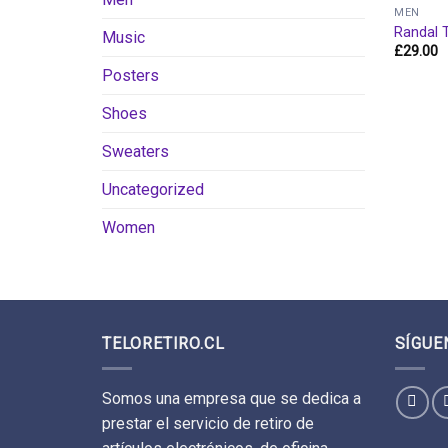
MEN
Randal 
Music
£
29.00
Posters
Shoes
Sweaters
Uncategorized
Women
TELORETIRO.CL
SÍGUE
Somos una empresa que se dedica a
prestar el servicio de retiro de