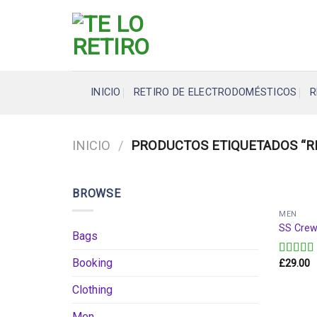
Skip
to
content
INICIO
RETIRO DE ELECTRODOMÉSTICOS
R
INICIO
/
PRODUCTOS ETIQUETADOS “RI
BROWSE
MEN
SS Crew 
Bags
Booking
£
29.00
Valorad
en
3.67
de 5
Clothing
Men