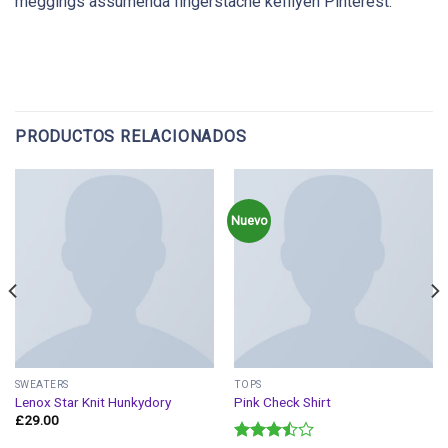
meggings assumenda fingerstache keffiyeh Pinterest.
PRODUCTOS RELACIONADOS
Nuevo
SWEATERS
TOPS
Lenox Star Knit Hunkydory
Pink Check Shirt
£
29.00