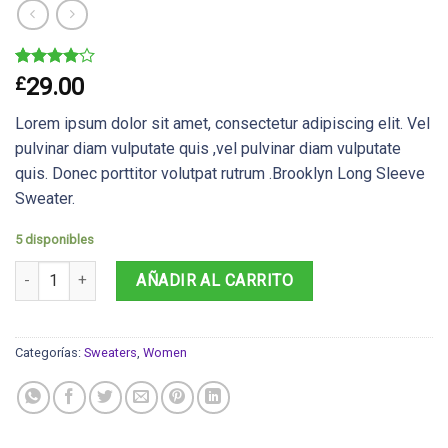
Valorado
3
£
29.00
4.00
sobre 5
Lorem ipsum dolor sit amet, consectetur adipiscing elit. Vel
basado
en
pulvinar diam vulputate quis ,vel pulvinar diam vulputate
puntuaciones
quis. Donec porttitor volutpat rutrum .Brooklyn Long Sleeve
de
clientes
Sweater.
5 disponibles
Brooklyn Long Sleeve Sweater cantidad
AÑADIR AL CARRITO
Categorías:
Sweaters
,
Women