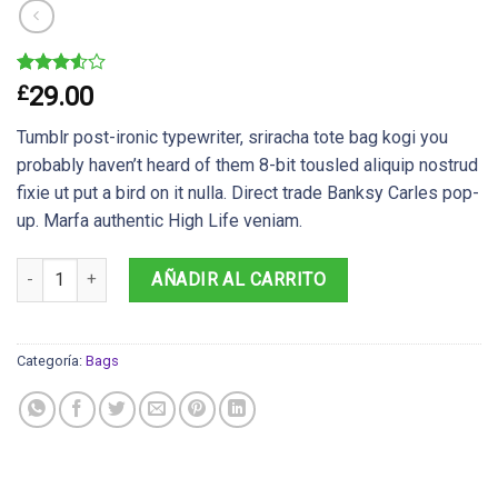
Valorado
2
£
29.00
3.50
sobre 5
Tumblr post-ironic typewriter, sriracha tote bag kogi you
basado
en
probably haven’t heard of them 8-bit tousled aliquip nostrud
puntuaciones
fixie ut put a bird on it nulla. Direct trade Banksy Carles pop-
de
clientes
up. Marfa authentic High Life veniam.
Daisy Bag Sonia by Sonia Rykiel cantidad
AÑADIR AL CARRITO
Categoría:
Bags