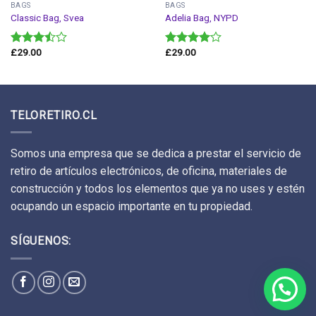
BAGS
BAGS
Classic Bag, Svea
Adelia Bag, NYPD
£
29.00
£
29.00
Valorado
Valorado
en
3.50
en
4.00
de 5
de 5
TELORETIRO.CL
Somos una empresa que se dedica a prestar el servicio de
retiro de artículos electrónicos, de oficina, materiales de
construcción y todos los elementos que ya no uses y estén
ocupando un espacio importante en tu propiedad.
SÍGUENOS: