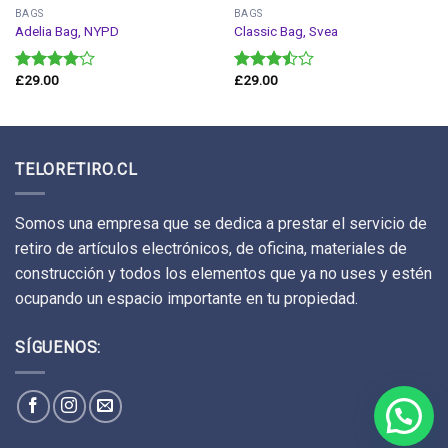
BAGS
BAGS
Adelia Bag, NYPD
Classic Bag, Svea
£
29.00
£
29.00
Valorado
Valorado
en
4.00
en
3.50
de 5
de 5
TELORETIRO.CL
Somos una empresa que se dedica a prestar el servicio de
retiro de artículos electrónicos, de oficina, materiales de
construcción y todos los elementos que ya no uses y estén
ocupando un espacio importante en tu propiedad.
SÍGUENOS: