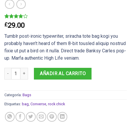
Valorado
2
£
29.00
4.00
sobre 5
Tumblr post-ironic typewriter, sriracha tote bag kogi you
basado
en
probably haven’t heard of them 8-bit tousled aliquip nostrud
puntuaciones
fixie ut put a bird on it nulla. Direct trade Banksy Carles pop-
de
clientes
up. Marfa authentic High Life veniam.
Small Fortune Bag Converse cantidad
AÑADIR AL CARRITO
Categoría:
Bags
Etiquetas:
bag
,
Converse
,
rock chick