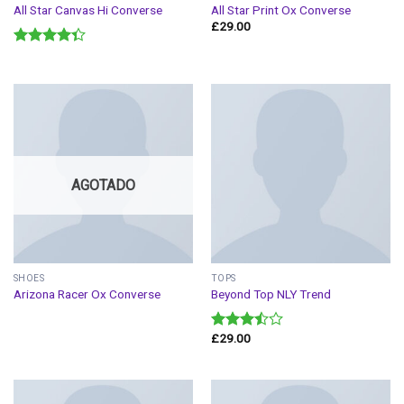
All Star Canvas Hi Converse
All Star Print Ox Converse
£
29.00
Valorado
en
4.33
de 5
AGOTADO
SHOES
TOPS
Arizona Racer Ox Converse
Beyond Top NLY Trend
£
29.00
Valorado
en
3.50
de 5