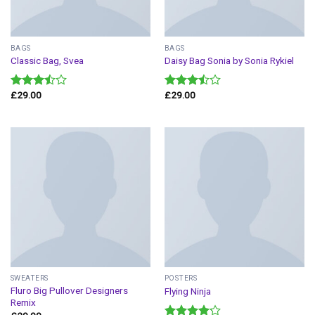
BAGS
BAGS
Classic Bag, Svea
Daisy Bag Sonia by Sonia Rykiel
£
29.00
£
29.00
Valorado
Valorado
en
3.50
en
3.50
de 5
de 5
SWEATERS
POSTERS
Fluro Big Pullover Designers
Flying Ninja
Remix