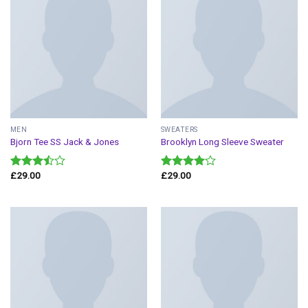
MEN
SWEATERS
Bjorn Tee SS Jack & Jones
Brooklyn Long Sleeve Sweater
£
29.00
£
29.00
Valorado
Valorado
en
3.50
en
4.00
de 5
de 5