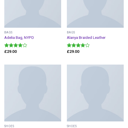
BAGS
BAGS
Adelia Bag, NYPD
Alanya Braided Leather
£
29.00
£
29.00
Valorado
Valorado
en
4.00
en
4.00
de 5
de 5
SHOES
SHOES