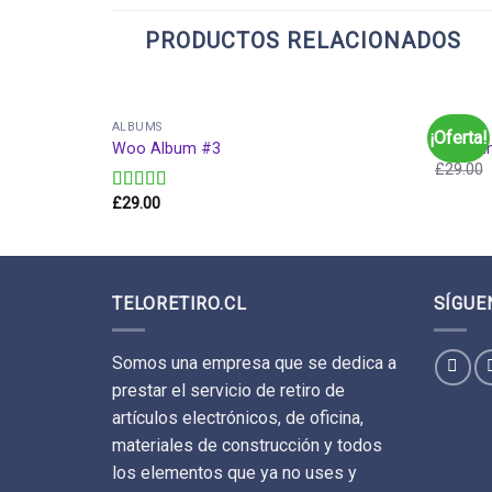
PRODUCTOS RELACIONADOS
ALBUMS
MUSIC
¡Oferta!
Woo Album #3
Woo Sin
£
29.00
£
29.00
Valorado
en
3.50
de 5
TELORETIRO.CL
SÍGUE
Somos una empresa que se dedica a
prestar el servicio de retiro de
artículos electrónicos, de oficina,
materiales de construcción y todos
los elementos que ya no uses y