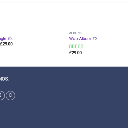
ALBUMS
gle #2
Woo Album #2
£
29.00
£
29.00
Valorado
en
4.00
de 5
NOS: