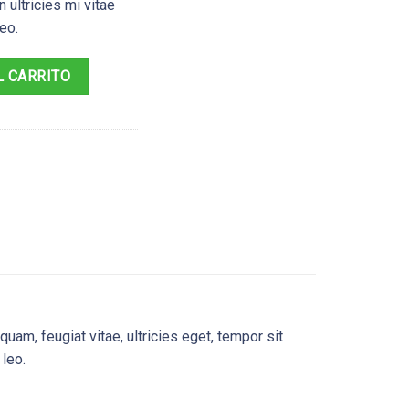
ultricies mi vitae
eo.
L CARRITO
am, feugiat vitae, ultricies eget, tempor sit
 leo.