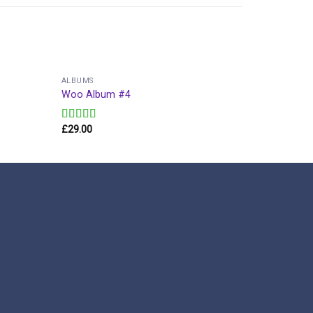
ALBUMS
MUSIC
Woo Album #4
Woo Sing
£
29.00
£
29.00
Valorado en
5.00
de 5