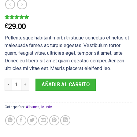
Valorado
2
£
29.00
5.00
sobre
5 basado
Pellentesque habitant morbi tristique senectus et netus et
en
puntuaciones
malesuada fames ac turpis egestas. Vestibulum tortor
de clientes
quam, feugiat vitae, ultricies eget, tempor sit amet, ante.
Donec eu libero sit amet quam egestas semper. Aenean
ultricies mi vitae est. Mauris placerat eleifend leo.
Woo Album #4 cantidad
AÑADIR AL CARRITO
Categorías:
Albums
,
Music