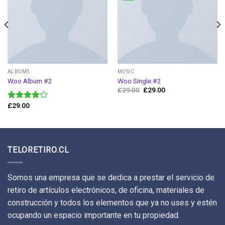
ALBUMS
MUSIC
Woo Album #2
Woo Single #2
£
29.00
£
29.00
£
29.00
Valorado
en
4.00
de 5
TELORETIRO.CL
Somos una empresa que se dedica a prestar el servicio de
retiro de artículos electrónicos, de oficina, materiales de
construcción y todos los elementos que ya no uses y estén
ocupando un espacio importante en tu propiedad.