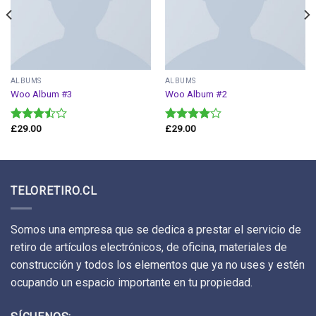
ALBUMS
ALBUMS
Woo Album #3
Woo Album #2
£
29.00
£
29.00
Valorado
Valorado
en
3.50
en
4.00
de 5
de 5
TELORETIRO.CL
Somos una empresa que se dedica a prestar el servicio de
retiro de artículos electrónicos, de oficina, materiales de
construcción y todos los elementos que ya no uses y estén
ocupando un espacio importante en tu propiedad.